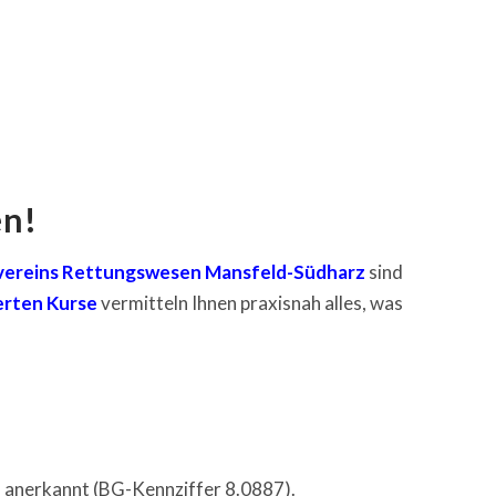
en!
rvereins Rettungswesen Mansfeld-Südharz
sind
ierten Kurse
vermitteln Ihnen praxisnah alles, was
l anerkannt (BG-Kennziffer 8.0887).